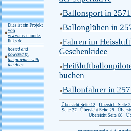
Ballonsport in 257
Ballonglühen in 25
Dies ist ein Projekt
von
www.rassehunde-
Fahren im Heissluf
links.de
Geschenkidee
hosted and
powered by
the provider with
Heißluftballonpilo
the dogs
buchen
Ballonfahrer in 25
Übersicht Seite 12
Übersicht Seite 2
Seite 27
Übersicht Seite 28
Übersic
Übersicht Seite 68
Üb