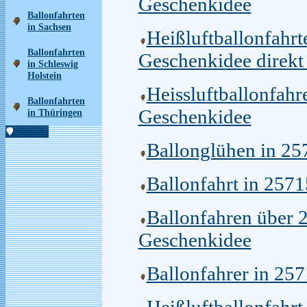
Geschenkidee
Ballonfahrten
in Sachsen
Heißluftballonfahr
Ballonfahrten
Geschenkidee direkt
in Schleswig
Holstein
Heissluftballonfah
Ballonfahrten
Geschenkidee
in Thüringen
Sitemap
Ballonglühen in 25
Ballonfahrt in 257
Ballonfahren über 
Geschenkidee
Ballonfahrer in 25
Heißluftballonfahr