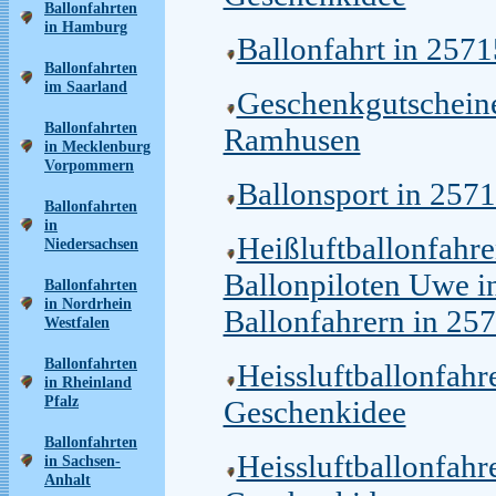
Ballonfahrten
in Hamburg
Ballonfahrt in 257
Ballonfahrten
im Saarland
Geschenkgutscheine
Ballonfahrten
Ramhusen
in Mecklenburg
Vorpommern
Ballonsport in 257
Ballonfahrten
in
Heißluftballonfahr
Niedersachsen
Ballonpiloten Uwe in
Ballonfahrten
in Nordrhein
Ballonfahrern in 2
Westfalen
Ballonfahrten
Heissluftballonfah
in Rheinland
Pfalz
Geschenkidee
Ballonfahrten
Heissluftballonfah
in Sachsen-
Anhalt