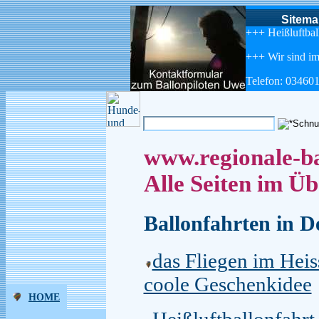
Sitema
+++ Heißluftbal
+++ Wir sind im
Telefon: 03460
www.regionale-ba
Alle Seiten im Üb
Ballonfahrten in D
das Fliegen im Heis
coole Geschenkidee
HOME
Heißluftballonfahrt