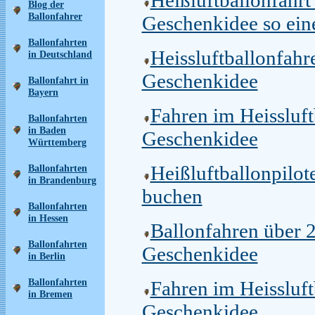
Blog der
Ballonfahrer
Geschenkidee so eine
Ballonfahrten
Heissluftballonfahr
in Deutschland
Geschenkidee
Ballonfahrt in
Bayern
Fahren im Heissluft
Ballonfahrten
in Baden
Geschenkidee
Württemberg
Heißluftballonpilot
Ballonfahrten
in Brandenburg
buchen
Ballonfahrten
in Hessen
Ballonfahren über 
Ballonfahrten
Geschenkidee
in Berlin
Ballonfahrten
Fahren im Heissluf
in Bremen
Geschenkidee