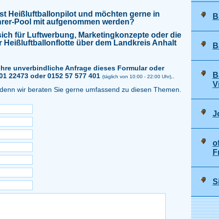
st Heißluftballonpilot und möchten gerne in
B
hrer-Pool mit aufgenommen werden?
 sich für Luftwerbung, Marketingkonzepte oder die
 Heißluftballonflotte über dem Landkreis Anhalt
B
 Ihre unverbindliche Anfrage dieses Formular oder
B
1 22473 oder 0152 57 577 401
.
(täglich von 10:00 - 22:00 Uhr),
V
denn wir beraten Sie gerne umfassend zu diesen Themen.
J
o
F
S