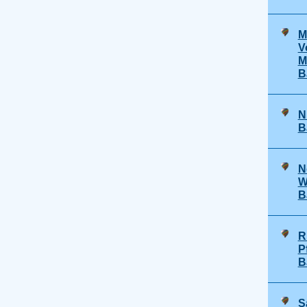
M
V
M 
B
N
B
N
W
B
R
P
B
S