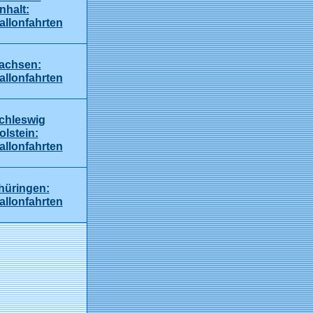
nhalt:
allonfahrten
achsen:
allonfahrten
chleswig
olstein:
allonfahrten
hüringen:
allonfahrten