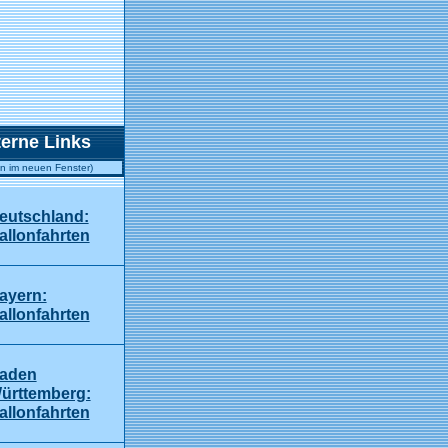
terne Links
en im neuen Fenster)
eutschland:
allonfahrten
ayern:
allonfahrten
aden
ürttemberg:
allonfahrten