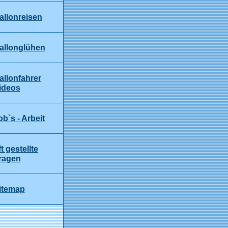
allonreisen
allonglühen
allonfahrer
ideos
ob`s - Arbeit
ft gestellte
ragen
itemap