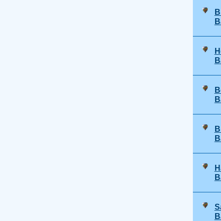
B
B
H
B
B
B
B
B
H
B
S
B