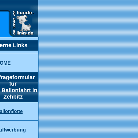
)
terne Links
OME
rageformular
für
 Ballonfahrt in
Zehbitz
allonflotte
uftwerbung