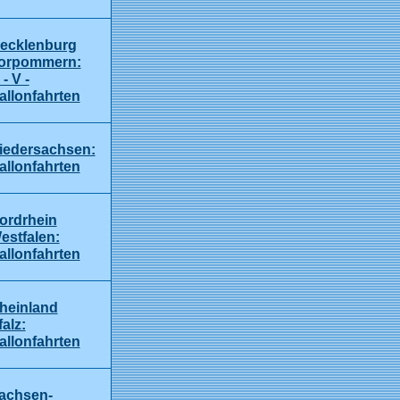
ecklenburg
orpommern:
- V -
allonfahrten
iedersachsen:
allonfahrten
ordrhein
estfalen:
allonfahrten
heinland
falz:
allonfahrten
achsen-