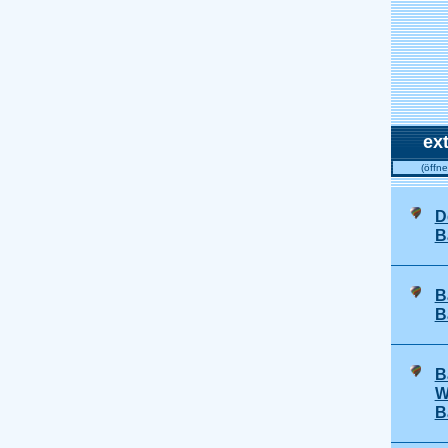
ex
(öffn
D
B
B
B
B
W
B