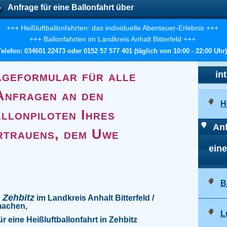
Anfrage für eine Ballonfahrt über
+++ Heißluftballonfahrten: das individuelle Abenteuer-Erlebnis +++
+++ Ballonfahrten im Landkreis Anhalt Bitterfeld +++
Telefon: 034601 22473 oder 0152 57 577 401 (täglich von 10:00 - 22:00 Uhr
geformular für alle
in
Anfragen an den
H
llonpiloten Ihres
Anf
rtrauens, dem Uwe
eine
B
Zehbitz
n
im Landkreis Anhalt Bitterfeld /
machen,
L
r eine Heißluftballonfahrt in Zehbitz