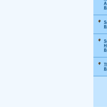
A
B
S
B
S
H
B
T
B