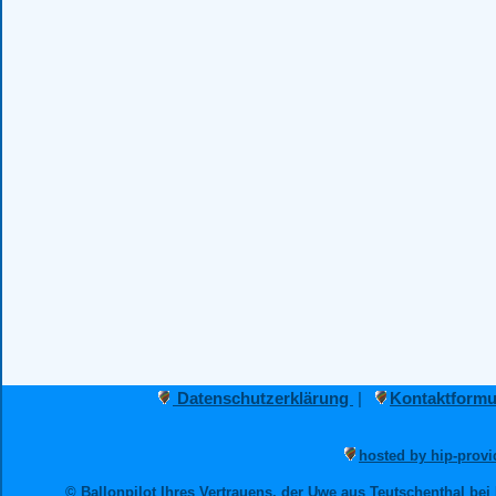
Datenschutzerklärung
|
Kontaktformu
hosted by hip-provi
© Ballonpilot Ihres Vertrauens, der Uwe aus Teutschenthal bei 