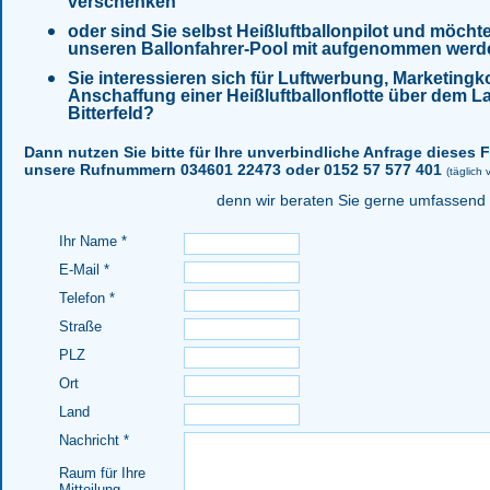
verschenken
oder sind Sie selbst Heißluftballonpilot und möcht
unseren Ballonfahrer-Pool mit aufgenommen wer
Sie interessieren sich für Luftwerbung, Marketingk
Anschaffung einer Heißluftballonflotte über dem L
Bitterfeld?
Dann nutzen Sie bitte für Ihre unverbindliche Anfrage dieses 
unsere Rufnummern 034601 22473 oder 0152 57 577 401
(täglich
denn wir beraten Sie gerne umfassend
Ihr Name *
E-Mail *
Telefon *
Straße
PLZ
Ort
Land
Nachricht *
Raum für Ihre
Mitteilung.