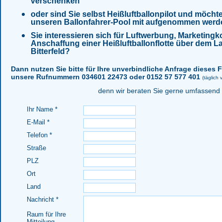
verschenken
oder sind Sie selbst Heißluftballonpilot und möcht
unseren Ballonfahrer-Pool mit aufgenommen wer
Sie interessieren sich für Luftwerbung, Marketingk
Anschaffung einer Heißluftballonflotte über dem L
Bitterfeld?
Dann nutzen Sie bitte für Ihre unverbindliche Anfrage dieses 
unsere Rufnummern 034601 22473 oder 0152 57 577 401
(täglich
denn wir beraten Sie gerne umfassend
Ihr Name *
E-Mail *
Telefon *
Straße
PLZ
Ort
Land
Nachricht *
Raum für Ihre
Mitteilung.