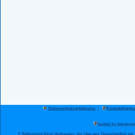
Datenschutzerklärung
|
Kontaktformu
hosted by hip-provi
© Ballonpilot Ihres Vertrauens, der Uwe aus Teutschenthal bei 