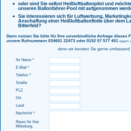
oder sind Sie selbst Heißluftballonpilot und möcht
unseren Ballonfahrer-Pool mit aufgenommen wer
Sie interessieren sich für Luftwerbung, Marketingk
Anschaffung einer Heißluftballonflotte über dem L
Bitterfeld?
Dann nutzen Sie bitte für Ihre unverbindliche Anfrage dieses 
unsere Rufnummern 034601 22473 oder 0152 57 577 401
(täglich
denn wir beraten Sie gerne umfassend
Ihr Name *
E-Mail *
Telefon *
Straße
PLZ
Ort
Land
Nachricht *
Raum für Ihre
Mitteilung.