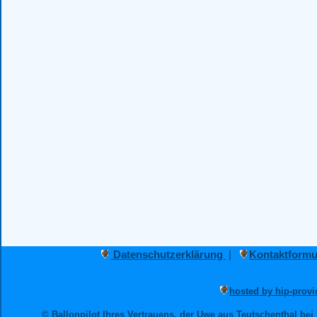
Datenschutzerklärung
|
Kontaktformu
hosted by hip-provi
© Ballonpilot Ihres Vertrauens, der Uwe aus Teutschenthal bei 